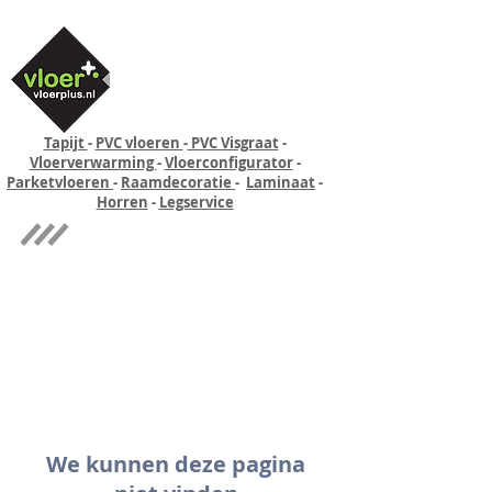
Tapijt
-
PVC vloeren
-
PVC Visgraat
-
Vloerverwarming
-
Vloerconfigurator
-
Parketvloeren
-
Raamdecoratie
-
Laminaat
-
Horren
-
Legservice
Quick-step
Experience
We kunnen deze pagina