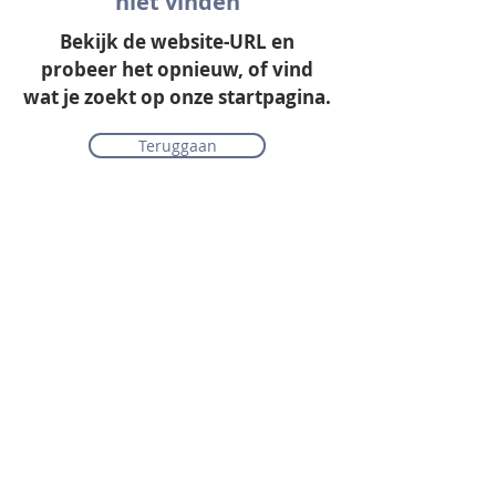
niet vinden
Bekijk de website-URL en
probeer het opnieuw, of vind
wat je zoekt op onze startpagina.
Teruggaan
Onze collectie
Laminaat
Parket
Tapijt
PVC vloeren
Vinyl & marmoleum
Karpetten & vloerkleden
Gordijnen & raamdecoratie
Onderhoudsmiddelen
Alle merken overzichtelijk
Acties
PVC vloer inclusief vloerverwarming