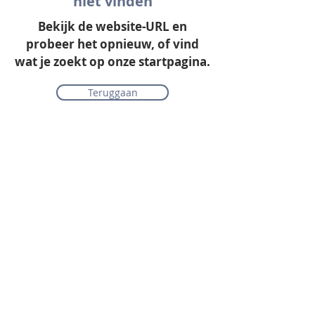
niet vinden
Bekijk de website-URL en
probeer het opnieuw, of vind
wat je zoekt op onze startpagina.
Teruggaan
Onze collectie
Laminaat
Parket
Tapijt
PVC vloeren
Vinyl & marmoleum
Karpetten & vloerkleden
Gordijnen & raamdecoratie
Onderhoudsmiddelen
Alle merken overzichtelijk
Acties
PVC vloer inclusief vloerverwarming