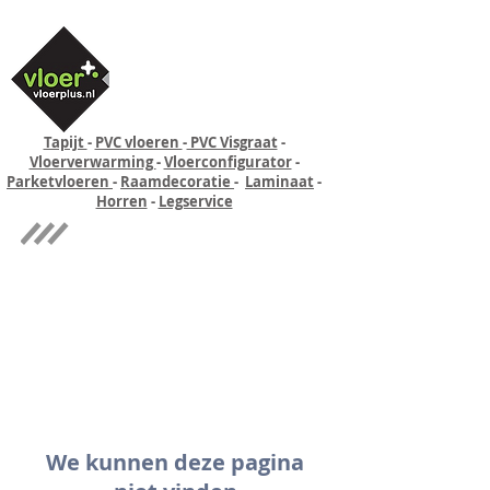
Tapijt
-
PVC vloeren
-
PVC Visgraat
-
Vloerverwarming
-
Vloerconfigurator
-
Parketvloeren
-
Raamdecoratie
-
Laminaat
-
Horren
-
Legservice
Quick-step
Experience
We kunnen deze pagina