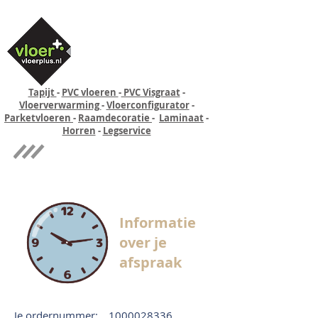
Tapijt
-
PVC vloeren
-
PVC Visgraat
-
Vloerverwarming
-
Vloerconfigurator
-
Parketvloeren
-
Raamdecoratie
-
Laminaat
-
Horren
-
Legservice
Quick-step
Experience
Informatie
over je
afspraak
Je ordernummer:
1000028336