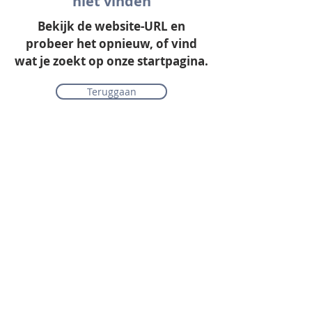
niet vinden
Bekijk de website-URL en
probeer het opnieuw, of vind
wat je zoekt op onze startpagina.
Teruggaan
Onze collectie
Laminaat
Parket
Tapijt
PVC vloeren
Vinyl & marmoleum
Karpetten & vloerkleden
Gordijnen & raamdecoratie
Onderhoudsmiddelen
Alle merken overzichtelijk
Acties
PVC vloer inclusief vloerverwarming