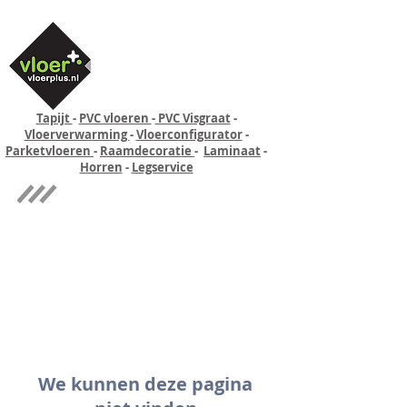
Tapijt
-
PVC vloeren
-
PVC Visgraat
-
Vloerverwarming
-
Vloerconfigurator
-
Parketvloeren
-
Raamdecoratie
-
Laminaat
-
Horren
-
Legservice
Quick-step
Experience
We kunnen deze pagina