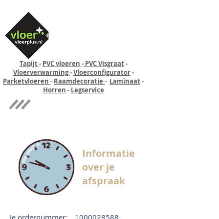
Tapijt
-
PVC vloeren
-
PVC Visgraat
-
Vloerverwarming
-
Vloerconfigurator
-
Parketvloeren
-
Raamdecoratie
-
Laminaat
-
Horren
-
Legservice
Quick-step
Experience
Informatie
over je
afspraak
Je ordernummer:
1000028588