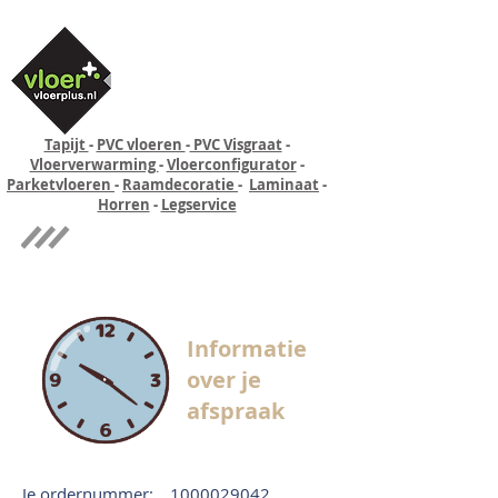
Tapijt
-
PVC vloeren
-
PVC Visgraat
-
Vloerverwarming
-
Vloerconfigurator
-
Parketvloeren
-
Raamdecoratie
-
Laminaat
-
Horren
-
Legservice
Quick-step
Experience
Informatie
over je
afspraak
Je ordernummer:
1000029042