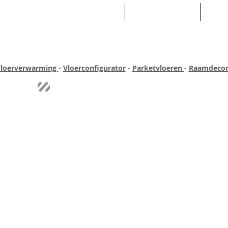
HOME
ASSORTIMENT
WEB
loerverwarming
-
Vloerconfigurator
-
Parketvloeren
-
Raamdecor
ar ervaring
Quick-step
Experience
Uitgebreid assortiment
Pe