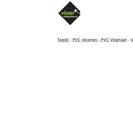
Tapijt
-
PVC vloeren
-
PVC Visgraat
-
V
Altijd concurrende prijzen
40 ja