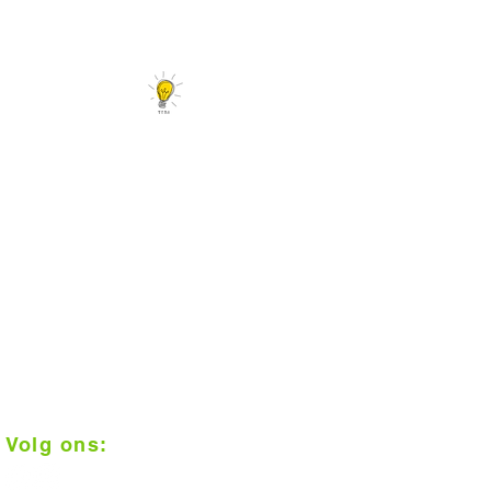
Er is meer...
Tips en leuke linkjes
Interieurtips en trends
Vloerconfigurator
Daarom Vloerplus!
1000 m2 inspiratie in Alkmaar
Klantenbeoordeling 9+
Op afspraak geplaatst
Scherpe prijzen
Vakkundige installatie
Gratis meten
Volg ons: