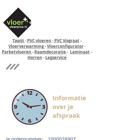
Tapijt
-
PVC vloeren
-
PVC Visgraat
-
Vloerverwarming
-
Vloerconfigurator
-
Parketvloeren
-
Raamdecoratie
-
Laminaat
-
Horren
-
Legservice
Quick-step
Experience
Informatie
over je
afspraak
Je ordernummer:
1000028907