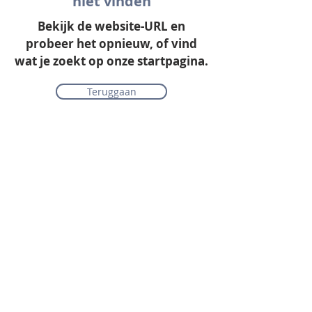
niet vinden
Bekijk de website-URL en
probeer het opnieuw, of vind
wat je zoekt op onze startpagina.
Teruggaan
Onze collectie
Laminaat
Parket
Tapijt
PVC vloeren
Vinyl & marmoleum
Karpetten & vloerkleden
Gordijnen & raamdecoratie
Onderhoudsmiddelen
Alle merken overzichtelijk
Acties
PVC vloer inclusief vloerverwarming