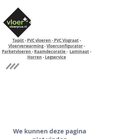
Tapijt
-
PVC vloeren
-
PVC Visgraat
-
Vloerverwarming
-
Vloerconfigurator
-
Parketvloeren
-
Raamdecoratie
-
Laminaat
-
Horren
-
Legservice
Quick-step
Experience
We kunnen deze pagina