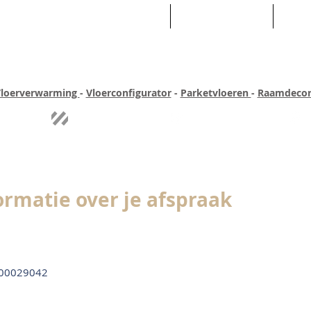
HOME
ASSORTIMENT
WEB
loerverwarming
-
Vloerconfigurator
-
Parketvloeren
-
Raamdecor
ar ervaring
Quick-step
Experience
Uitgebreid assortiment
Pe
ormatie over je afspraak
00029042