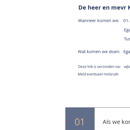
De heer en mevr 
Wanneer komen we:
01
Ega
Tu
Wat komen we doen:
Ega
Deze link is verzonden via:
wjk
Meld eventueel misbruik!
01
Als we ko