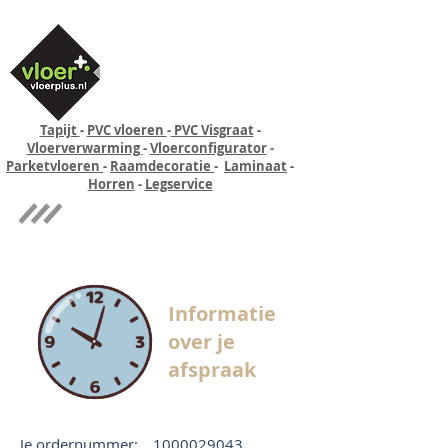
Tapijt
-
PVC vloeren
-
PVC Visgraat
-
Vloerverwarming
-
Vloerconfigurator
-
Parketvloeren
-
Raamdecoratie
-
Laminaat
-
Horren
-
Legservice
Quick-step
Experience
Informatie
over je
afspraak
Je ordernummer:
1000029043