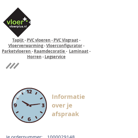
Tapijt
-
PVC vloeren
-
PVC Visgraat
-
Vloerverwarming
-
Vloerconfigurator
-
Parketvloeren
-
Raamdecoratie
-
Laminaat
-
Horren
-
Legservice
Quick-step
Experience
Informatie
over je
afspraak
Je ordernummer:
1000029148