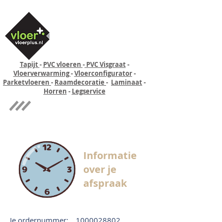
Tapijt
-
PVC vloeren
-
PVC Visgraat
-
Vloerverwarming
-
Vloerconfigurator
-
Parketvloeren
-
Raamdecoratie
-
Laminaat
-
Horren
-
Legservice
Quick-step
Experience
Informatie
over je
afspraak
Je ordernummer:
1000028802