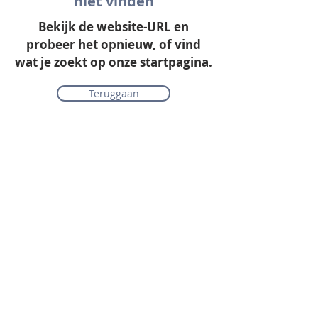
niet vinden
Bekijk de website-URL en
probeer het opnieuw, of vind
wat je zoekt op onze startpagina.
Teruggaan
Onze collectie
Laminaat
Parket
Tapijt
PVC vloeren
Vinyl & marmoleum
Karpetten & vloerkleden
Gordijnen & raamdecoratie
Onderhoudsmiddelen
Alle merken overzichtelijk
Acties
PVC vloer inclusief vloerverwarming