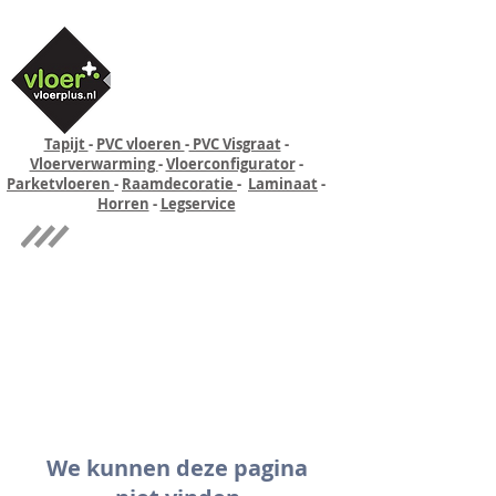
Tapijt
-
PVC vloeren
-
PVC Visgraat
-
Vloerverwarming
-
Vloerconfigurator
-
Parketvloeren
-
Raamdecoratie
-
Laminaat
-
Horren
-
Legservice
Quick-step
Experience
We kunnen deze pagina