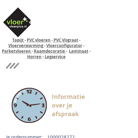
Tapijt
-
PVC vloeren
-
PVC Visgraat
-
Vloerverwarming
-
Vloerconfigurator
-
Parketvloeren
-
Raamdecoratie
-
Laminaat
-
Horren
-
Legservice
Quick-step
Experience
Informatie
over je
afspraak
Je ordernummer:
1000028272