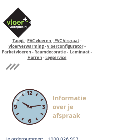
Tapijt
-
PVC vloeren
-
PVC Visgraat
-
Vloerverwarming
-
Vloerconfigurator
-
Parketvloeren
-
Raamdecoratie
-
Laminaat
-
Horren
-
Legservice
Quick-step
Experience
Informatie
over je
afspraak
Je ordernummer:
1000 026 993