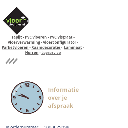
Tapijt
-
PVC vloeren
-
PVC Visgraat
-
Vloerverwarming
-
Vloerconfigurator
-
Parketvloeren
-
Raamdecoratie
-
Laminaat
-
Horren
-
Legservice
Quick-step
Experience
Informatie
over je
afspraak
Je ordernummer:
1000029098