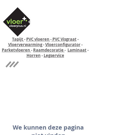
Tapijt
-
PVC vloeren
-
PVC Visgraat
-
Vloerverwarming
-
Vloerconfigurator
-
Parketvloeren
-
Raamdecoratie
-
Laminaat
-
Horren
-
Legservice
Quick-step
Experience
We kunnen deze pagina