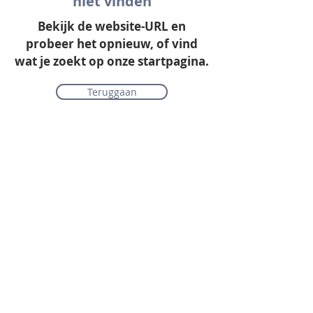
niet vinden
Bekijk de website-URL en
probeer het opnieuw, of vind
wat je zoekt op onze startpagina.
Teruggaan
Onze collectie
Laminaat
Parket
Tapijt
PVC vloeren
Vinyl & marmoleum
Karpetten & vloerkleden
Gordijnen & raamdecoratie
Onderhoudsmiddelen
Alle merken overzichtelijk
Acties
PVC vloer inclusief vloerverwarming