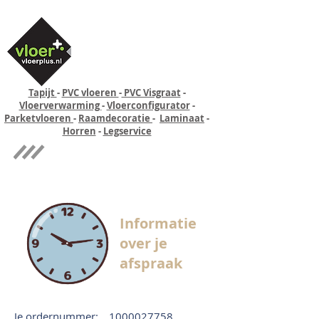
Tapijt
-
PVC vloeren
-
PVC Visgraat
-
Vloerverwarming
-
Vloerconfigurator
-
Parketvloeren
-
Raamdecoratie
-
Laminaat
-
Horren
-
Legservice
Quick-step
Experience
Informatie
over je
afspraak
Je ordernummer:
1000027758