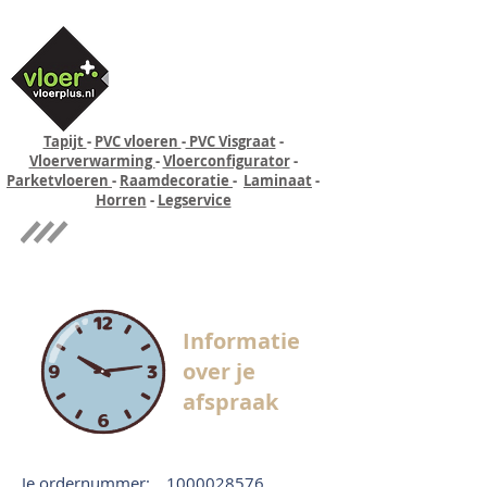
Tapijt
-
PVC vloeren
-
PVC Visgraat
-
Vloerverwarming
-
Vloerconfigurator
-
Parketvloeren
-
Raamdecoratie
-
Laminaat
-
Horren
-
Legservice
Quick-step
Experience
Informatie
over je
afspraak
Je ordernummer:
1000028576