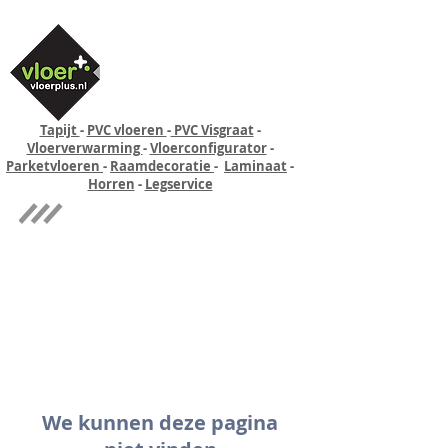
Tapijt
-
PVC vloeren
-
PVC Visgraat
-
Vloerverwarming
-
Vloerconfigurator
-
Parketvloeren
-
Raamdecoratie
-
Laminaat
-
Horren
-
Legservice
Quick-step
Experience
We kunnen deze pagina