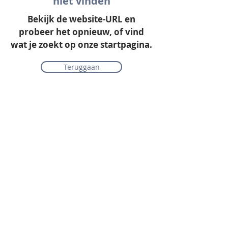
niet vinden
Bekijk de website-URL en
probeer het opnieuw, of vind
wat je zoekt op onze startpagina.
Teruggaan
Onze collectie
Laminaat
Parket
Tapijt
PVC vloeren
Vinyl & marmoleum
Karpetten & vloerkleden
Gordijnen & raamdecoratie
Onderhoudsmiddelen
Alle merken overzichtelijk
Acties
PVC vloer inclusief vloerverwarming