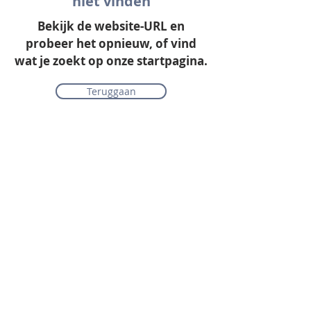
niet vinden
Bekijk de website-URL en
probeer het opnieuw, of vind
wat je zoekt op onze startpagina.
Teruggaan
Onze collectie
Laminaat
Parket
Tapijt
PVC vloeren
Vinyl & marmoleum
Karpetten & vloerkleden
Gordijnen & raamdecoratie
Onderhoudsmiddelen
Alle merken overzichtelijk
Acties
PVC vloer inclusief vloerverwarming