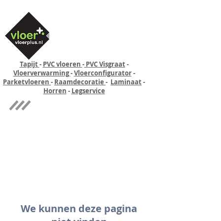
Tapijt
-
PVC vloeren
-
PVC Visgraat
-
Vloerverwarming
-
Vloerconfigurator
-
Parketvloeren
-
Raamdecoratie
-
Laminaat
-
Horren
-
Legservice
Quick-step
Experience
We kunnen deze pagina