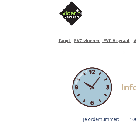
Tapijt
-
PVC vloeren
-
PVC Visgraat
-
V
Altijd concurrende prijzen
40 ja
Inf
Je ordernummer:
10