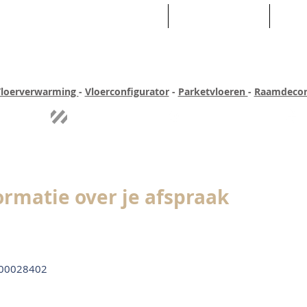
HOME
ASSORTIMENT
WEB
loerverwarming
-
Vloerconfigurator
-
Parketvloeren
-
Raamdecor
ar ervaring
Quick-step
Experience
Uitgebreid assortiment
Pe
ormatie over je afspraak
00028402