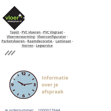
Tapijt
-
PVC vloeren
-
PVC Visgraat
-
Vloerverwarming
-
Vloerconfigurator
-
Parketvloeren
-
Raamdecoratie
-
Laminaat
-
Horren
-
Legservice
Quick-step
Experience
Informatie
over je
afspraak
Je ordernummer:
1000027644