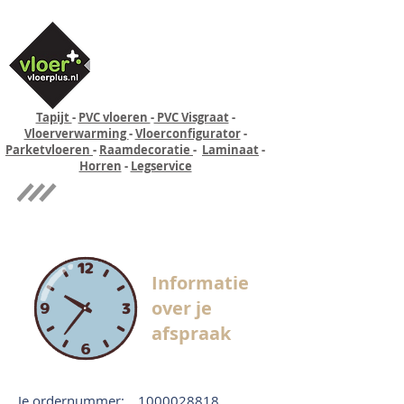
Tapijt
-
PVC vloeren
-
PVC Visgraat
-
Vloerverwarming
-
Vloerconfigurator
-
Parketvloeren
-
Raamdecoratie
-
Laminaat
-
Horren
-
Legservice
Quick-step
Experience
Informatie
over je
afspraak
Je ordernummer:
1000028818