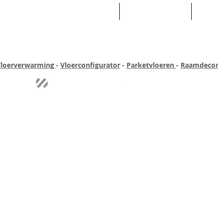
HOME
ASSORTIMENT
WEB
loerverwarming
-
Vloerconfigurator
-
Parketvloeren
-
Raamdecor
ar ervaring
Quick-step
Experience
Uitgebreid assortiment
Pe