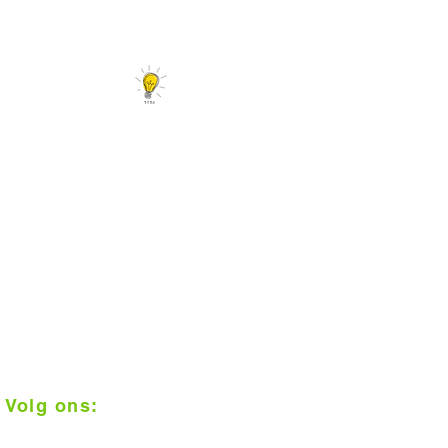
Er is meer...
Tips en leuke linkjes
Interieurtips en trends
Vloerconfigurator
Daarom Vloerplus!
1000 m2 inspiratie in Alkmaar
Klantenbeoordeling 9+
Op afspraak geplaatst
Scherpe prijzen
Vakkundige installatie
Gratis meten
Volg ons: