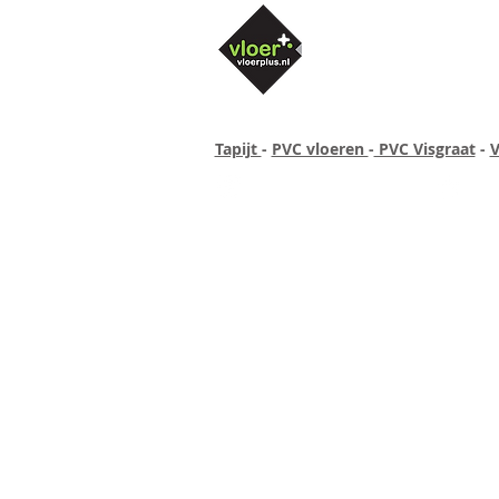
Tapijt
-
PVC vloeren
-
PVC Visgraat
-
V
Altijd concurrende prijzen
40 ja