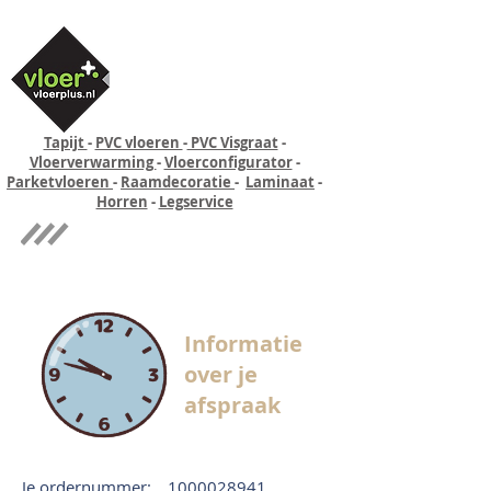
Tapijt
-
PVC vloeren
-
PVC Visgraat
-
Vloerverwarming
-
Vloerconfigurator
-
Parketvloeren
-
Raamdecoratie
-
Laminaat
-
Horren
-
Legservice
Quick-step
Experience
Informatie
over je
afspraak
Je ordernummer:
1000028941