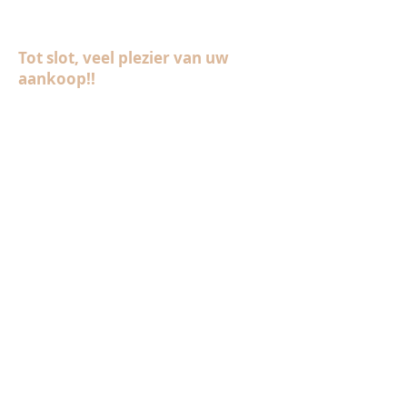
Tot slot, veel plezier van uw
aankoop!!
Onze collectie
Laminaat
Parket
Tapijt
PVC vloeren
Vinyl & marmoleum
Karpetten & vloerkleden
Gordijnen & raamdecoratie
Onderhoudsmiddelen
Alle merken overzichtelijk
Acties
PVC vloer inclusief vloerverwarming