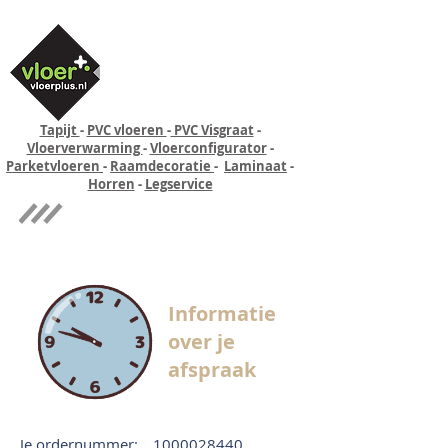
Tapijt
-
PVC vloeren
-
PVC Visgraat
-
Vloerverwarming
-
Vloerconfigurator
-
Parketvloeren
-
Raamdecoratie
-
Laminaat
-
Horren
-
Legservice
Quick-step
Experience
Informatie
over je
afspraak
Je ordernummer:
1000028440