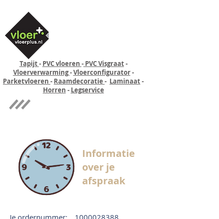
Tapijt
-
PVC vloeren
-
PVC Visgraat
-
Vloerverwarming
-
Vloerconfigurator
-
Parketvloeren
-
Raamdecoratie
-
Laminaat
-
Horren
-
Legservice
Quick-step
Experience
Informatie
over je
afspraak
Je ordernummer:
1000028388