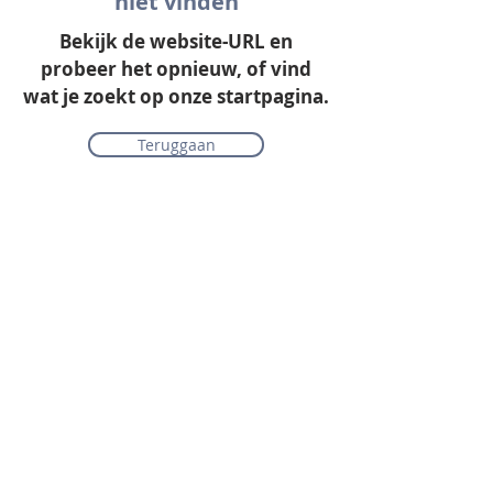
niet vinden
Bekijk de website-URL en
probeer het opnieuw, of vind
wat je zoekt op onze startpagina.
Teruggaan
Onze collectie
Laminaat
Parket
Tapijt
PVC vloeren
Vinyl & marmoleum
Karpetten & vloerkleden
Gordijnen & raamdecoratie
Onderhoudsmiddelen
Alle merken overzichtelijk
Acties
PVC vloer inclusief vloerverwarming