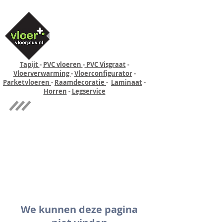
Tapijt
-
PVC vloeren
-
PVC Visgraat
-
Vloerverwarming
-
Vloerconfigurator
-
Parketvloeren
-
Raamdecoratie
-
Laminaat
-
Horren
-
Legservice
Quick-step
Experience
We kunnen deze pagina