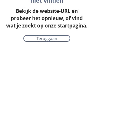
niet vinden
Bekijk de website-URL en
probeer het opnieuw, of vind
wat je zoekt op onze startpagina.
Teruggaan
Onze collectie
Laminaat
Parket
Tapijt
PVC vloeren
Vinyl & marmoleum
Karpetten & vloerkleden
Gordijnen & raamdecoratie
Onderhoudsmiddelen
Alle merken overzichtelijk
Acties
PVC vloer inclusief vloerverwarming