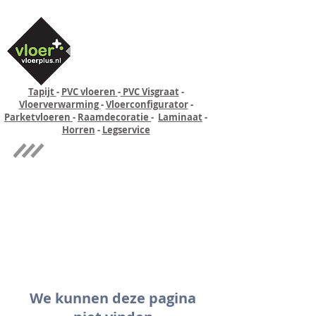
Tapijt
-
PVC vloeren
-
PVC Visgraat
-
Vloerverwarming
-
Vloerconfigurator
-
Parketvloeren
-
Raamdecoratie
-
Laminaat
-
Horren
-
Legservice
Quick-step
Experience
We kunnen deze pagina