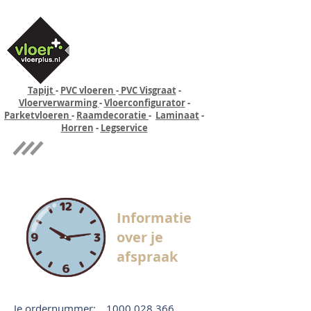
Tapijt
-
PVC vloeren
-
PVC Visgraat
-
Vloerverwarming
-
Vloerconfigurator
-
Parketvloeren
-
Raamdecoratie
-
Laminaat
-
Horren
-
Legservice
Quick-step
Experience
Informatie
over je
afspraak
Je ordernummer:
1000 028 366