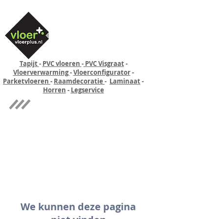
Tapijt
-
PVC vloeren
-
PVC Visgraat
-
Vloerverwarming
-
Vloerconfigurator
-
Parketvloeren
-
Raamdecoratie
-
Laminaat
-
Horren
-
Legservice
Quick-step
Experience
We kunnen deze pagina