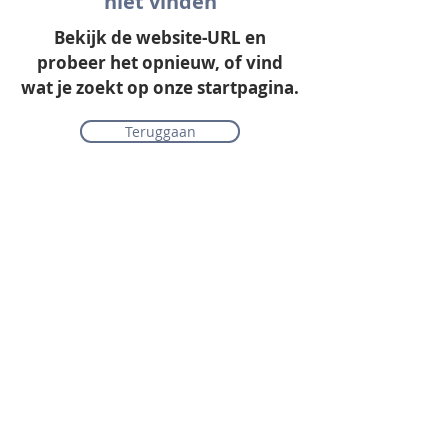
niet vinden
Bekijk de website-URL en
probeer het opnieuw, of vind
wat je zoekt op onze startpagina.
Teruggaan
Onze collectie
Laminaat
Parket
Tapijt
PVC vloeren
Vinyl & marmoleum
Karpetten & vloerkleden
Gordijnen & raamdecoratie
Onderhoudsmiddelen
Alle merken overzichtelijk
Acties
PVC vloer inclusief vloerverwarming