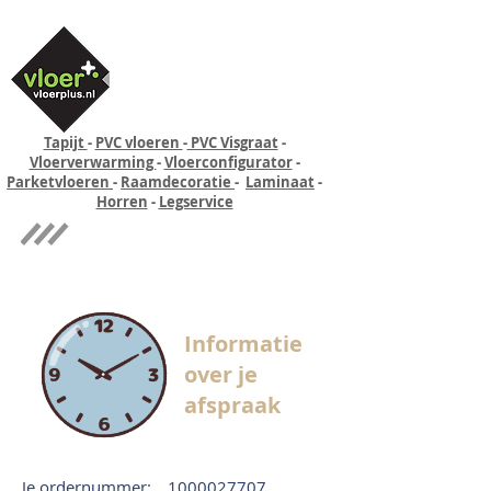
Tapijt
-
PVC vloeren
-
PVC Visgraat
-
Vloerverwarming
-
Vloerconfigurator
-
Parketvloeren
-
Raamdecoratie
-
Laminaat
-
Horren
-
Legservice
Quick-step
Experience
Informatie
over je
afspraak
Je ordernummer:
1000027707