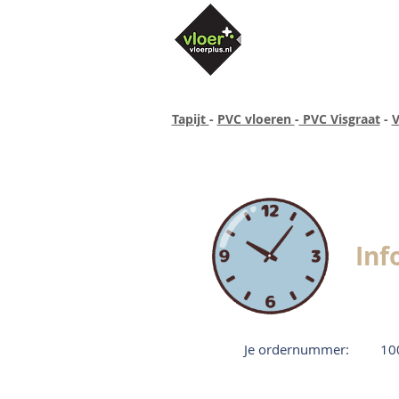
Tapijt
-
PVC vloeren
-
PVC Visgraat
-
V
Altijd concurrende prijzen
40 ja
Inf
Je ordernummer:
10