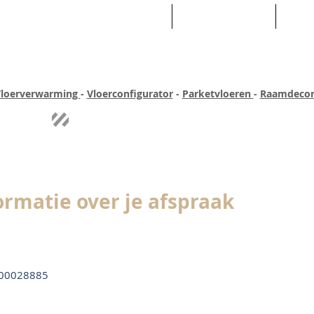
HOME
ASSORTIMENT
WEB
loerverwarming
-
Vloerconfigurator
-
Parketvloeren
-
Raamdecor
ar ervaring
Quick-step
Experience
Uitgebreid assortiment
Pe
ormatie over je afspraak
00028885