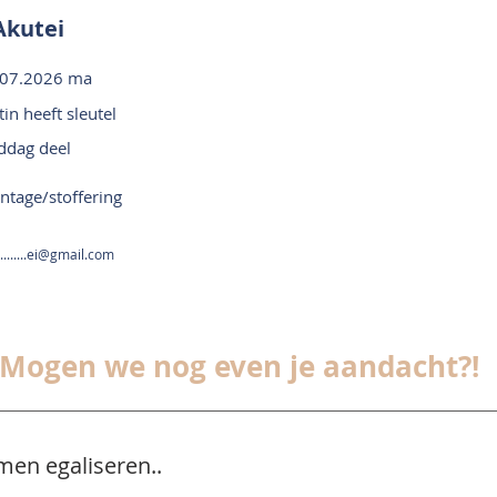
Akutei
.07.2026 ma
tin heeft sleutel
ddag deel
tage/stoffering
........ei@gmail.com
Mogen we nog even je aandacht?!
men egaliseren..