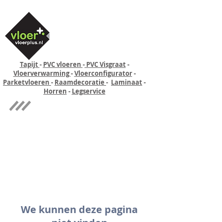
Tapijt
-
PVC vloeren
-
PVC Visgraat
-
Vloerverwarming
-
Vloerconfigurator
-
Parketvloeren
-
Raamdecoratie
-
Laminaat
-
Horren
-
Legservice
Quick-step
Experience
We kunnen deze pagina