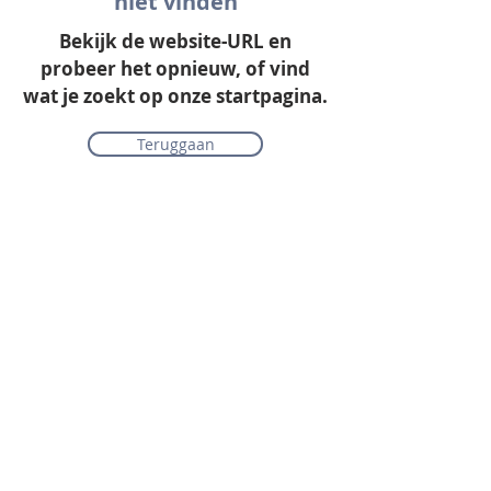
niet vinden
Bekijk de website-URL en
probeer het opnieuw, of vind
wat je zoekt op onze startpagina.
Teruggaan
Onze collectie
Laminaat
Parket
Tapijt
PVC vloeren
Vinyl & marmoleum
Karpetten & vloerkleden
Gordijnen & raamdecoratie
Onderhoudsmiddelen
Alle merken overzichtelijk
Acties
PVC vloer inclusief vloerverwarming