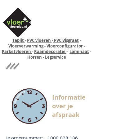
Tapijt
-
PVC vloeren
-
PVC Visgraat
-
Vloerverwarming
-
Vloerconfigurator
-
Parketvloeren
-
Raamdecoratie
-
Laminaat
-
Horren
-
Legservice
Quick-step
Experience
Informatie
over je
afspraak
Je ordernummer:
1000 028 186