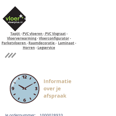
Tapijt
-
PVC vloeren
-
PVC Visgraat
-
Vloerverwarming
-
Vloerconfigurator
-
Parketvloeren
-
Raamdecoratie
-
Laminaat
-
Horren
-
Legservice
Quick-step
Experience
Informatie
over je
afspraak
Je ordernummer:
1000028933