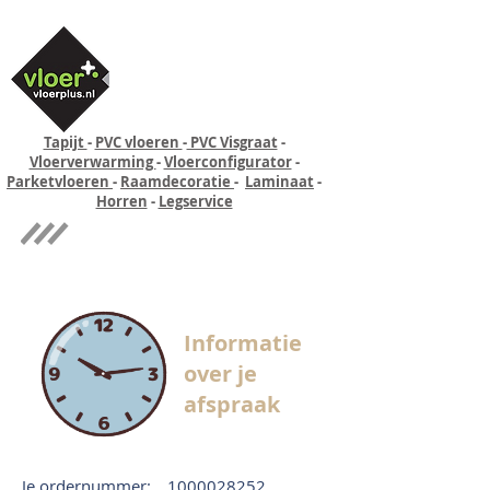
Tapijt
-
PVC vloeren
-
PVC Visgraat
-
Vloerverwarming
-
Vloerconfigurator
-
Parketvloeren
-
Raamdecoratie
-
Laminaat
-
Horren
-
Legservice
Quick-step
Experience
Informatie
over je
afspraak
Je ordernummer:
1000028252