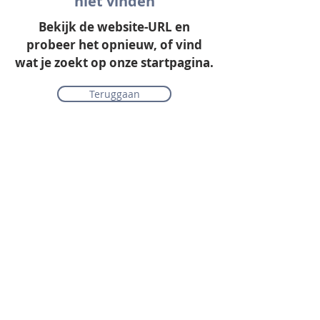
niet vinden
Bekijk de website-URL en
probeer het opnieuw, of vind
wat je zoekt op onze startpagina.
Teruggaan
Onze collectie
Laminaat
Parket
Tapijt
PVC vloeren
Vinyl & marmoleum
Karpetten & vloerkleden
Gordijnen & raamdecoratie
Onderhoudsmiddelen
Alle merken overzichtelijk
Acties
PVC vloer inclusief vloerverwarming