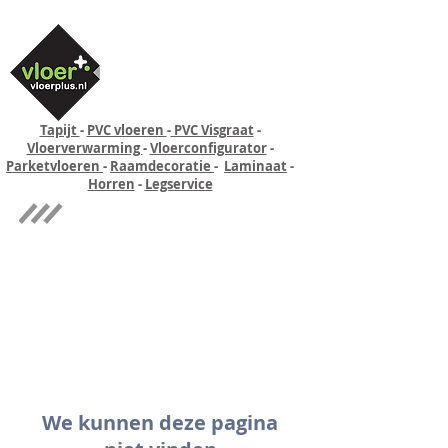
Tapijt
-
PVC vloeren
-
PVC Visgraat
-
Vloerverwarming
-
Vloerconfigurator
-
Parketvloeren
-
Raamdecoratie
-
Laminaat
-
Horren
-
Legservice
Quick-step
Experience
We kunnen deze pagina