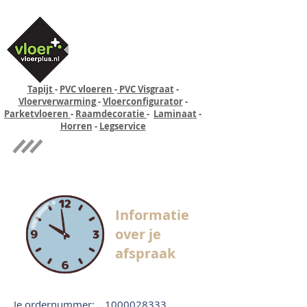
Tapijt
-
PVC vloeren
-
PVC Visgraat
-
Vloerverwarming
-
Vloerconfigurator
-
Parketvloeren
-
Raamdecoratie
-
Laminaat
-
Horren
-
Legservice
Quick-step
Experience
Informatie
over je
afspraak
Je ordernummer:
1000028333