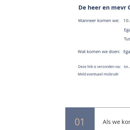
De heer en mevr 
Wanneer komen we:
10
Ega
Tu
Wat komen we doen:
Ega
Deze link is verzonden via:
toi.
Meld eventueel misbruik!
01
Als we ko