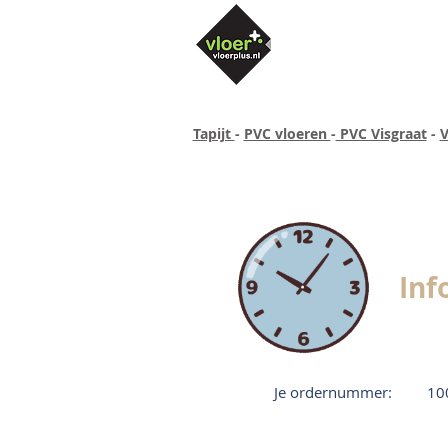
Tapijt
-
PVC vloeren
-
PVC Visgraat
-
V
Altijd concurrende prijzen
40 ja
Inf
Je ordernummer:
10