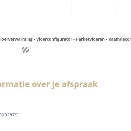
HOME
ASSORTIMENT
WEB
loerverwarming
-
Vloerconfigurator
-
Parketvloeren
-
Raamdecor
ar ervaring
Quick-step
Experience
Uitgebreid assortiment
Pe
ormatie over je afspraak
00028791