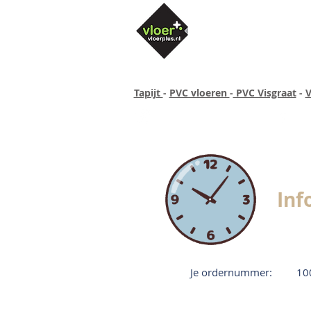
Tapijt
-
PVC vloeren
-
PVC Visgraat
-
V
Altijd concurrende prijzen
40 ja
Inf
Je ordernummer:
10