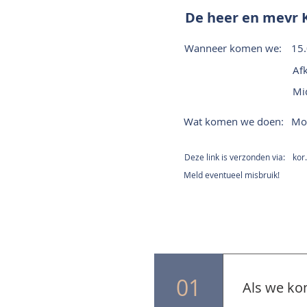
De heer en mevr 
Wanneer komen we:
15.
Afk
Mi
Wat komen we doen:
Mon
Deze link is verzonden via:
kor
Meld eventueel misbruik!
01
Als we ko