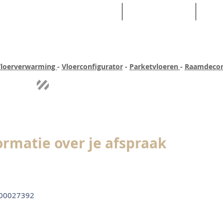
HOME
ASSORTIMENT
WEB
loerverwarming
-
Vloerconfigurator
-
Parketvloeren
-
Raamdecor
ar ervaring
Quick-step
Experience
Uitgebreid assortiment
Pe
ormatie over je afspraak
00027392