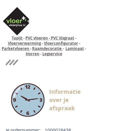
Tapijt
-
PVC vloeren
-
PVC Visgraat
-
Vloerverwarming
-
Vloerconfigurator
-
Parketvloeren
-
Raamdecoratie
-
Laminaat
-
Horren
-
Legservice
Quick-step
Experience
Informatie
over je
afspraak
Je ordernummer:
1000028438