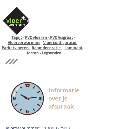
Tapijt
-
PVC vloeren
-
PVC Visgraat
-
Vloerverwarming
-
Vloerconfigurator
-
Parketvloeren
-
Raamdecoratie
-
Laminaat
-
Horren
-
Legservice
Quick-step
Experience
Informatie
over je
afspraak
Je ordernummer:
1000027903