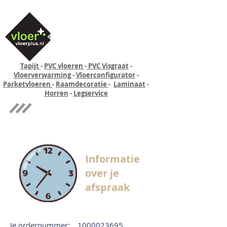
Tapijt
-
PVC vloeren
-
PVC Visgraat
-
Vloerverwarming
-
Vloerconfigurator
-
Parketvloeren
-
Raamdecoratie
-
Laminaat
-
Horren
-
Legservice
Quick-step
Experience
Informatie
over je
afspraak
Je ordernummer:
1000023695