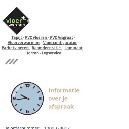
Tapijt
-
PVC vloeren
-
PVC Visgraat
-
Vloerverwarming
-
Vloerconfigurator
-
Parketvloeren
-
Raamdecoratie
-
Laminaat
-
Horren
-
Legservice
Quick-step
Experience
Informatie
over je
afspraak
Je ordernummer:
1000028817