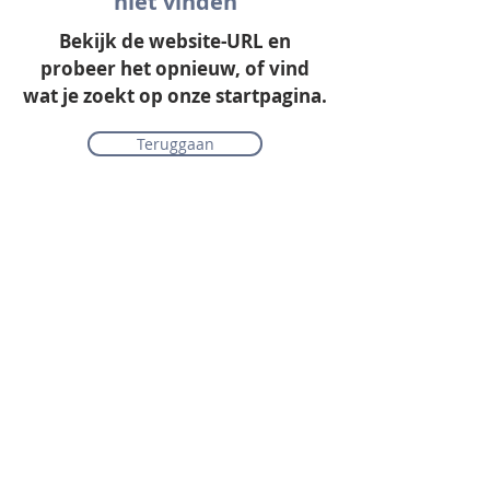
niet vinden
Bekijk de website-URL en
probeer het opnieuw, of vind
wat je zoekt op onze startpagina.
Teruggaan
Onze collectie
Laminaat
Parket
Tapijt
PVC vloeren
Vinyl & marmoleum
Karpetten & vloerkleden
Gordijnen & raamdecoratie
Onderhoudsmiddelen
Alle merken overzichtelijk
Acties
PVC vloer inclusief vloerverwarming