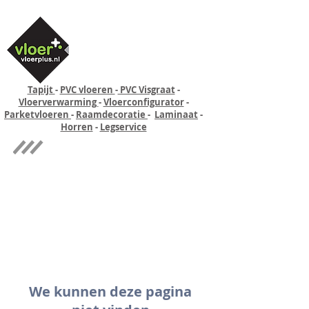
Tapijt
-
PVC vloeren
-
PVC Visgraat
-
Vloerverwarming
-
Vloerconfigurator
-
Parketvloeren
-
Raamdecoratie
-
Laminaat
-
Horren
-
Legservice
Quick-step
Experience
We kunnen deze pagina