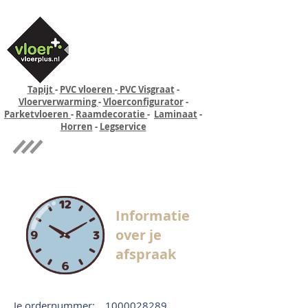
Tapijt
-
PVC vloeren
-
PVC Visgraat
-
Vloerverwarming
-
Vloerconfigurator
-
Parketvloeren
-
Raamdecoratie
-
Laminaat
-
Horren
-
Legservice
Quick-step
Experience
Informatie
over je
afspraak
Je ordernummer:
1000028289