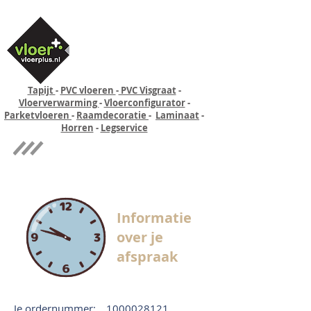
Tapijt
-
PVC vloeren
-
PVC Visgraat
-
Vloerverwarming
-
Vloerconfigurator
-
Parketvloeren
-
Raamdecoratie
-
Laminaat
-
Horren
-
Legservice
Quick-step
Experience
Informatie
over je
afspraak
Je ordernummer:
1000028121